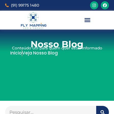
(91) 99175 1480
Nosso Blog
Conteúdo útil para quem quer estar informado
Inicio
Veja Nosso Blog