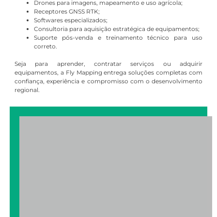
Drones para imagens, mapeamento e uso agrícola;
Receptores GNSS RTK;
Softwares especializados;
Consultoria para aquisição estratégica de equipamentos;
Suporte pós-venda e treinamento técnico para uso
correto.
Seja para aprender, contratar serviços ou adquirir
equipamentos, a Fly Mapping entrega soluções completas com
confiança, experiência e compromisso com o desenvolvimento
regional.