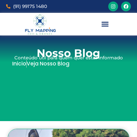
(91) 99175 1480
Nosso Blog
Conteúdo útil para quem quer estar informado
Inicio
Veja Nosso Blog